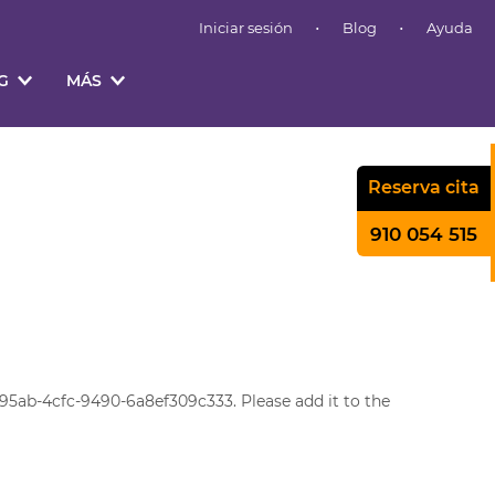
·
·
Iniciar sesión
Blog
Ayuda
NG
MÁS
Reserva cita
910 054 515
5ab-4cfc-9490-6a8ef309c333. Please add it to the