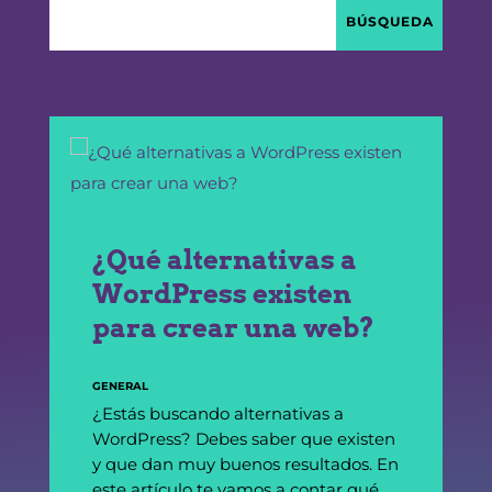
¿Qué alternativas a
WordPress existen
para crear una web?
GENERAL
¿Estás buscando alternativas a
WordPress? Debes saber que existen
y que dan muy buenos resultados. En
este artículo te vamos a contar qué