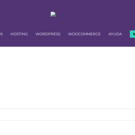
OS
HOSTING
WORDPRESS
WOOCOMMERCE
AYUDA
I
ontenido útil para tu web en un solo lug
Trucos y consejos sobre hosting, dominios y mucho más