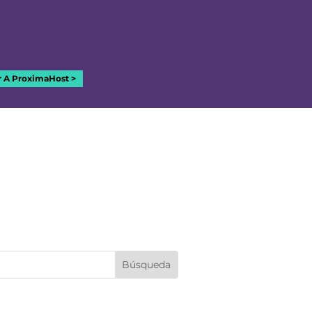
r A ProximaHost >
ar